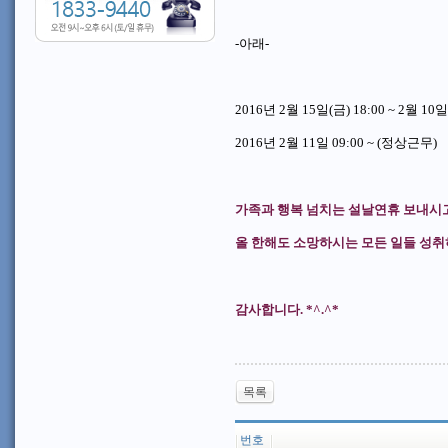
-
아래
-
2016
년
2
월
15일
(금)
18:00 ~ 2
월
10
일
2016
년
2
월
11
일
09:00 ~ (
정상근무
)
가족과 행복 넘치는 설날연휴 보내시고
올 한해도 소망하시는 모든 일들 성
감사합니다
. *^.^*
목록
번호