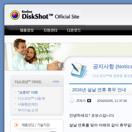
공지사항 (Notice
디스크샷™에 관련된 중요한
more
디스크샷™ 가이드
2016년 설날 연휴 휴무 안내
"보호막" 이해
디스크샷™ 사용 예
코보스
2016/02/05, 11:37.56
사용환경 제안
부가기능 소개
안녕하세요
?
코보스입니다
.
설날 연휴를 맞아 아래와 같이 휴무