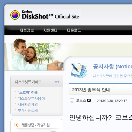
공지사항 (Notice
디스크샷™에 관련된 중요한
more
디스크샷™ 가이드
2013년 종무식 안내
"보호막" 이해
디스크샷™ 사용 예
코보스
2013/12/30, 18:29.17
사용환경 제안
부가기능 소개
안녕하십니까? 코보