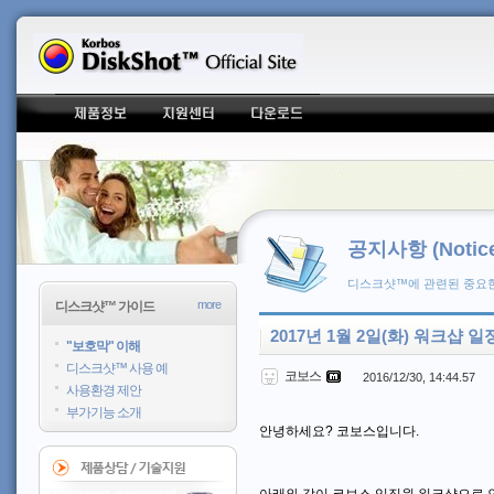
공지사항 (Notice
디스크샷™에 관련된 중요한
more
디스크샷™ 가이드
2017년 1월 2일(화) 워크샵
"보호막" 이해
디스크샷™ 사용 예
코보스
2016/12/30, 14:44.57
사용환경 제안
부가기능 소개
안녕하세요? 코보스입니다.