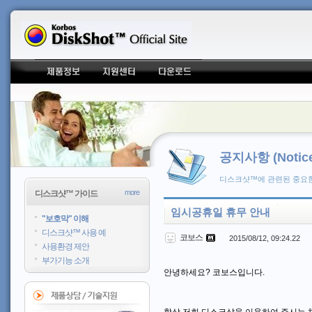
공지사항 (Notice
디스크샷™에 관련된 중요한
more
디스크샷™ 가이드
임시공휴일 휴무 안내
"보호막" 이해
디스크샷™ 사용 예
코보스
2015/08/12, 09:24.22
사용환경 제안
부가기능 소개
안녕하세요? 코보스입니다.